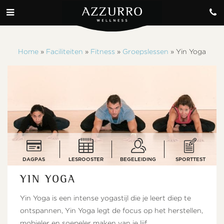
Home
»
Faciliteiten
»
Fitness
»
Groepslessen
»
Yin Yoga
DAGPAS
LESROOSTER
BEGELEIDING
SPORTTEST
YIN YOGA
Yin Yoga is een intense yogastijl die je leert diep te
ontspannen, Yin Yoga legt de focus op het herstellen,
mobieler en soepeler maken van je lijf.