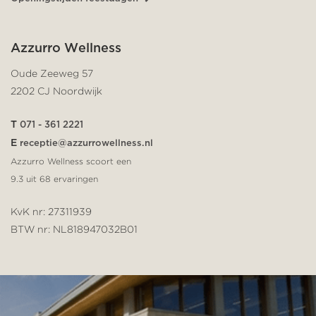
Azzurro Wellness
Oude Zeeweg 57
2202 CJ Noordwijk
T
071 - 361 2221
E
receptie@azzurrowellness.nl
Azzurro Wellness scoort een
9.3
uit
68
ervaringen
KvK nr: 27311939
BTW nr: NL818947032B01