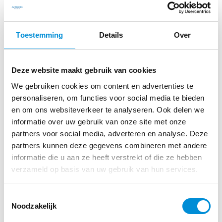
Maatschappelijk Verantwoord Ondernemen Verklaring
(MVO-verklaring)
Toestemming
Details
Over
Azzurro Wellness is zich bewust van de invloed van haar
bedrijfsactiviteiten op de omgeving en de maatschappij en
wil hierin zodanig handelen, dat de natuurlijke omgeving ook
Deze website maakt gebruik van cookies
voor toekomstige generaties behouden en beschikbaar blijft.
We gebruiken cookies om content en advertenties te
Dit doen wij door duurzaamheid steeds verder te integreren
personaliseren, om functies voor social media te bieden
in onze bedrijfsprocessen, diensten en producten.
en om ons websiteverkeer te analyseren. Ook delen we
informatie over uw gebruik van onze site met onze
Om dit te realiseren maken we bewuste keuzes en zoeken
partners voor social media, adverteren en analyse. Deze
een balans tussen mensen, planeet en resultaat. Dit is een
partners kunnen deze gegevens combineren met andere
proces, geen eindbestemming. We zijn continue op zoek
informatie die u aan ze heeft verstrekt of die ze hebben
naar haalbare stappen om deze maatschappelijke
verzameld op basis van uw gebruik van hun services.
verantwoordelijkheid in ons bedrijf vorm te geven. Om dit te
bereiken geven we uitvoering aan de volgende maatregelen:
Toestemmingsselectie
Noodzakelijk
Wij houden ons actief op de hoogte van MVO-
ontwikkelingen binnen ons vak en leveren een actieve