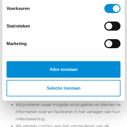
bijdrage aan de overdracht van onze kennis hierover
Voorkeuren
aan medewerkers en anderen die het vak willen leren.
Wij informeren onze gasten, medewerkers en
Statistieken
leveranciers hoe wij maatschappelijk verantwoord
ondernemen.
Wij maken transparante afspraken met betrokken
Marketing
partijen over de kwaliteit van onze product en hoe we
de kwaliteit bewaken.
Wij bepalen naast de financiële impact ook de sociale
en milieu impact van ons product en beperken een
Alles toestaan
eventuele negatieve impact hiervan zoveel mogelijk.
Wij leveren vrijwillig een bijdrage aan maatschappelijke
Selectie toestaan
doelen door giften en sponsoring en/of door
vrijwilligerswerk.
Wij proberen waar mogelijk onze gasten en klanten te
informeren over en faciliteren in het verlagen van hun
milieubelasting.
Wij werken continu aan het verminderen van de