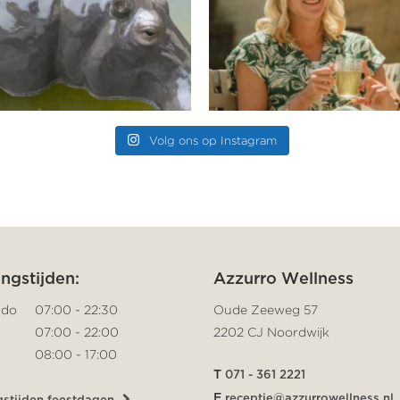
Volg ons op Instagram
ngstijden:
Azzurro Wellness
 do
07:00 - 22:30
Oude Zeeweg 57
07:00 - 22:00
2202 CJ Noordwijk
08:00 - 17:00
T
071 - 361 2221
E
receptie@azzurrowellness.nl