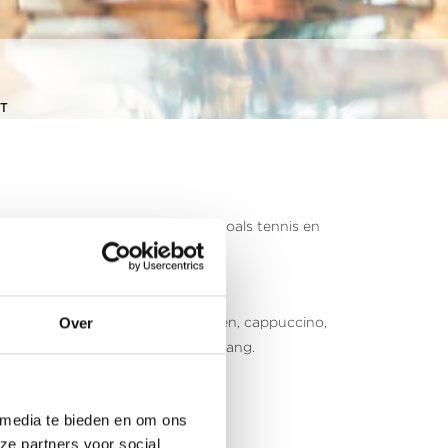
T
k maken van sportfaciliteiten, zoals tennis en
 – Drankjes zoals vruchtensappen, cappuccino,
Over
huur). En je hebt de hele dag toegang.
 media te bieden en om ons
ze partners voor social