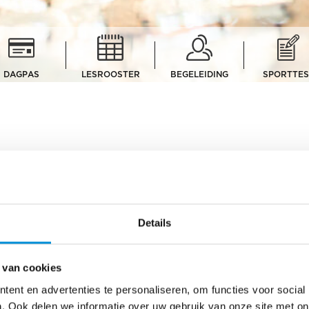
DAGPAS
LESROOSTER
BEGELEIDING
SPORTTES
nen in baden en sauna’s (met badkleding), maar je kunt ook gebrui
r!
ruik van:
mbad – Infraroodsauna’s – Zonnebank – Hydromassage – Parkeren
Details
beschikbaarheid) – Squash – Tennis – Golfbaan (materialen zijn te 
 van cookies
 d’orange.
d van 100 meter.
ent en advertenties te personaliseren, om functies voor social
 18 jaar en ouder.
. Ook delen we informatie over uw gebruik van onze site met on