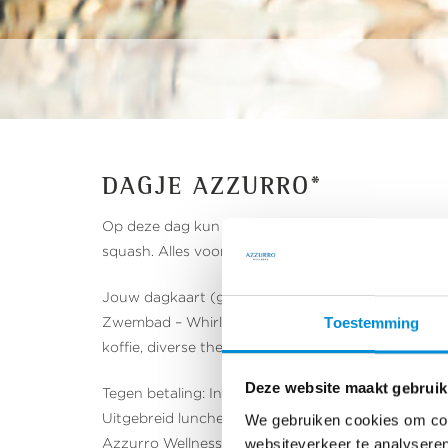
DAGJE AZZURRO*
Op deze dag kun je van alles doen. Lekker ontspan
squash. Alles voor een heerlijke dag uit. Veel plezie
Jouw dagkaart (gehele dag entree) is
inclusief
geb
Zwembad – Whirlpools – Finse sauna – Turks stoo
Toestemming
koffie, diverse thee – Fitness – Groepslessen (op 
Deze website maakt gebruik
Tegen betaling: In de club sandwiches en verse jus
Uitgebreid lunchen/dineren kan binnen een afstan
We gebruiken cookies om cont
Azzurro Wellness is toegankelijk voor iedereen van
websiteverkeer te analyseren