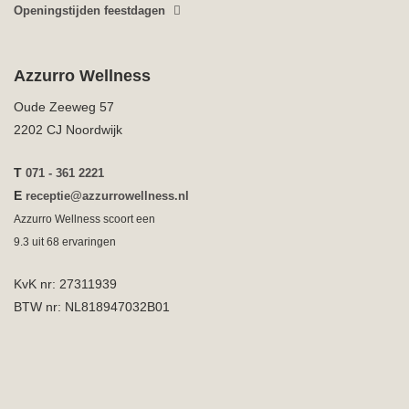
Openingstijden feestdagen
Azzurro Wellness
Oude Zeeweg 57
2202 CJ Noordwijk
T
071 - 361 2221
E
receptie@azzurrowellness.nl
Azzurro Wellness scoort een
9.3
uit
68
ervaringen
KvK nr: 27311939
BTW nr: NL818947032B01