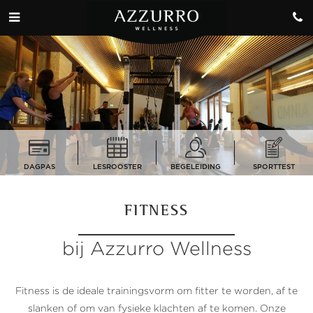
DAGPAS
LESROOSTER
BEGELEIDING
SPORTTEST
FITNESS
bij Azzurro Wellness
Fitness is de ideale trainingsvorm om fitter te worden, af te
slanken of om van fysieke klachten af te komen. Onze