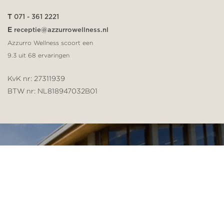
T
071 - 361 2221
E
receptie@azzurrowellness.nl
Azzurro Wellness scoort een
9.3
uit
68
ervaringen
KvK nr: 27311939
BTW nr: NL818947032B01
Naar Google maps
DAGPAS
LESROOSTER
BEGELEIDING
SPORTTEST