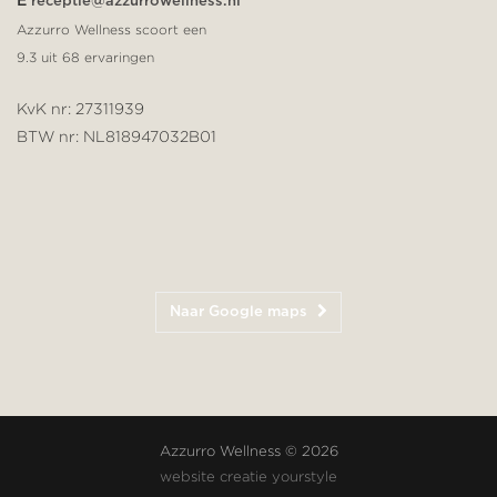
E
receptie@azzurrowellness.nl
Azzurro Wellness scoort een
9.3
uit
68
ervaringen
KvK nr: 27311939
BTW nr: NL818947032B01
Naar Google maps
Azzurro Wellness © 2026
website
creatie
yourstyle