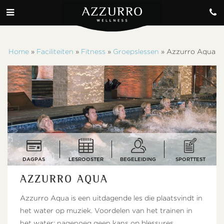
Home
»
Faciliteiten
»
Fitness
»
Groepslessen
»
Azzurro Aqua
DAGPAS
LESROOSTER
BEGELEIDING
SPORTTEST
AZZURRO AQUA
Azzurro Aqua is een uitdagende les die plaatsvindt in
het water op muziek. Voordelen van het trainen in
het water: nagenoeg geen kans op blessures,