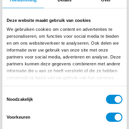
Woonachtig op loop en/of fietsafstand? Maak hier dan
zoveel mogelijk gebruik van. Fietsen en lopen is goed voor
de fysieke en mentale gezondheid en bovendien wordt het
Deze website maakt gebruik van cookies
milieu hierbij zo min mogelijk belast.
We gebruiken cookies om content en advertenties te
personaliseren, om functies voor social media te bieden
en om ons websiteverkeer te analyseren. Ook delen we
informatie over uw gebruik van onze site met onze
partners voor social media, adverteren en analyse. Deze
VOLG ONS OP INSTAGRAM
partners kunnen deze gegevens combineren met andere
informatie die u aan ze heeft verstrekt of die ze hebben
verzameld op basis van uw gebruik van hun services.
Toestemmingsselectie
Noodzakelijk
Voorkeuren