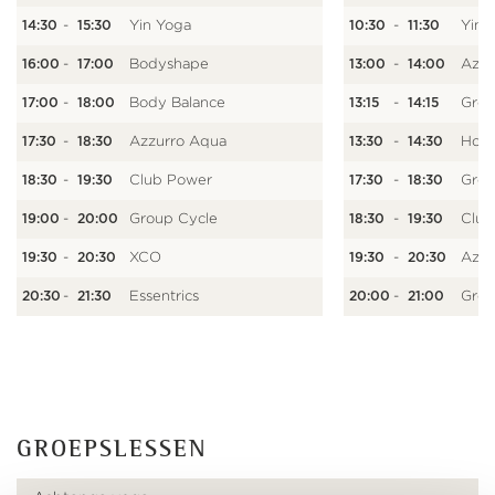
-
Yin Yoga
-
Yin 
14:30
15:30
10:30
11:30
-
Bodyshape
-
Azzu
16:00
17:00
13:00
14:00
-
Body Balance
-
Grou
17:00
18:00
13:15
14:15
-
Azzurro Aqua
-
Holi
17:30
18:30
13:30
14:30
-
Club Power
-
Grou
18:30
19:30
17:30
18:30
-
Group Cycle
-
Club
19:00
20:00
18:30
19:30
-
XCO
-
Azzu
19:30
20:30
19:30
20:30
-
Essentrics
-
Grou
20:30
21:30
20:00
21:00
GROEPSLESSEN