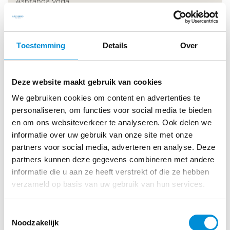
Ashtanga yoga
Azzurro Aqua
Azzurro Dance
Toestemming
Details
Over
Body Balance
Bootcamp
Deze website maakt gebruik van cookies
Club Power
We gebruiken cookies om content en advertenties te
Golf
personaliseren, om functies voor social media te bieden
en om ons websiteverkeer te analyseren. Ook delen we
Ground Control Pilates
informatie over uw gebruik van onze site met onze
Hatha Yoga
partners voor social media, adverteren en analyse. Deze
partners kunnen deze gegevens combineren met andere
Nordic Walking
informatie die u aan ze heeft verstrekt of die ze hebben
Power Yoga
verzameld op basis van uw gebruik van hun services.
Power Yoga Easy Flow
Toestemmingsselectie
RPM/Spinning
Noodzakelijk