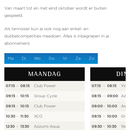
Van maart tot en met eind oktober wordt er buiten
gespeeld.
Als tennisser kun je ook nog aan enkel- en
dubbelcompetities meedoen. Alles is inbegrepen in je
abonnement.
Ma
Di
Wo
Do
Vr
Za
Zo
MAANDAG
DIN
-
Club Power
-
Yin 
07:15
08:15
07:15
08:15
-
Group Cycle
-
Azzu
09:15
10:15
08:15
09:00
-
Club Power
-
Asht
09:15
10:15
09:00
10:00
-
XCO
-
Grou
10:30
11:30
09:15
10:00
-
Azzurro Aqua
-
Wan
12:30
13:30
09:30
10:30