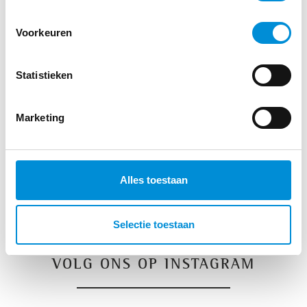
Tennisles in groep
XCO
Voorkeuren
Yin Yoga
Statistieken
Marketing
Alles toestaan
Selectie toestaan
VOLG ONS OP INSTAGRAM