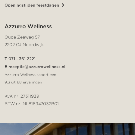
Openingstijden feestdagen
Azzurro Wellness
Oude Zeeweg 57
2202 CJ Noordwijk
T
071 - 361 2221
E
receptie@azzurrowellness.nl
Azzurro Wellness scoort een
9.3
uit
68
ervaringen
KvK nr: 27311939
BTW nr: NL818947032B01