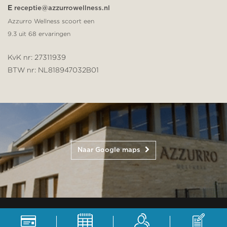
E
receptie@azzurrowellness.nl
Azzurro Wellness scoort een
9.3
uit
68
ervaringen
KvK nr: 27311939
BTW nr: NL818947032B01
Naar Google maps
Azzurro Wellness © 2026
website
creatie
yourstyle