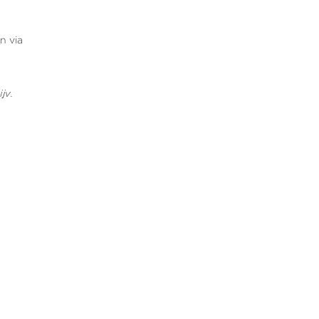
n via
jv.