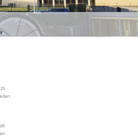
T
425
leden
dit
een