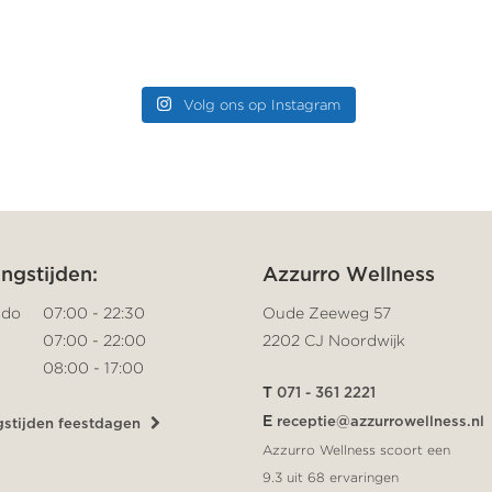
Volg ons op Instagram
ngstijden:
Azzurro Wellness
 do
07:00 - 22:30
Oude Zeeweg 57
07:00 - 22:00
2202 CJ Noordwijk
08:00 - 17:00
T
071 - 361 2221
E
receptie@azzurrowellness.nl
stijden feestdagen
Azzurro Wellness scoort een
9.3
uit
68
ervaringen